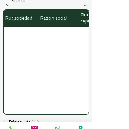
Rut
Rut sociedad
Razón social
representante
Página 1 de 1