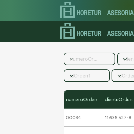
HORETUR
ASESORIA
HORETUR
ASESORIA
numeroOrden
clienteOrden
00034
11.636.527-8