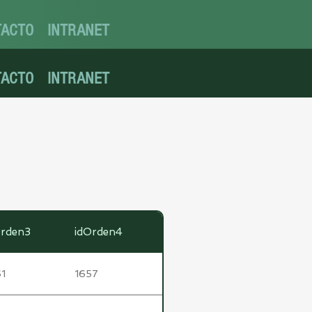
TACTO
INTRANET
TACTO
INTRANET
Orden3
idOrden4
1
1657