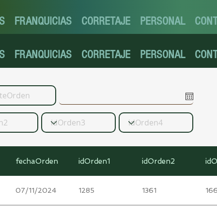
S
FRANQUICIAS
CORRETAJE
PERSONAL
CON
S
FRANQUICIAS
CORRETAJE
PERSONAL
CON
fechaOrden
idOrden1
idOrden2
id
07/11/2024
1285
1361
166