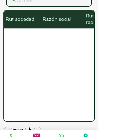
Rut
Rut sociedad
Razón social
representante
Página 1 de 1