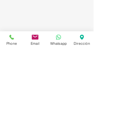
Phone
Email
Whatsapp
Dirección
Asesorías en Compraventa – Selección de
Personal – Planificación – Información –
Marketing