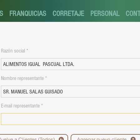
S
FRANQUICIAS
CORRETAJE
PERSONAL
CON
Razón social
Nombre representante
E-mail representante
Vuelve a Clientes (Todos)
Agregar nuevo cliente