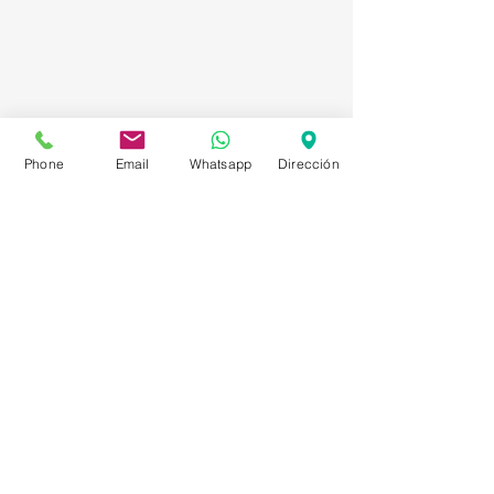
Phone
Email
Whatsapp
Dirección
Asesorías en Compraventa – Selección de
Personal – Planificación – Información –
Marketing