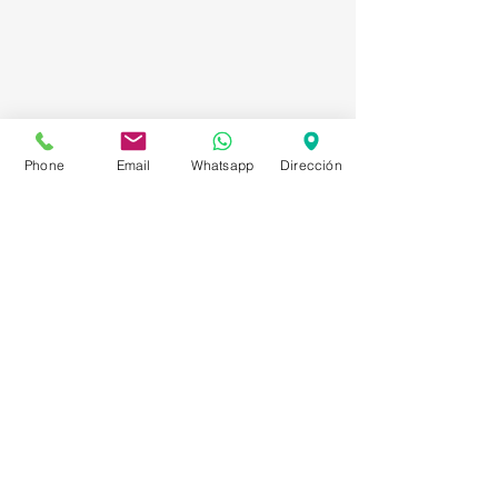
Phone
Email
Whatsapp
Dirección
Asesorías en Compraventa – Selección de
Personal – Planificación – Información –
Marketing