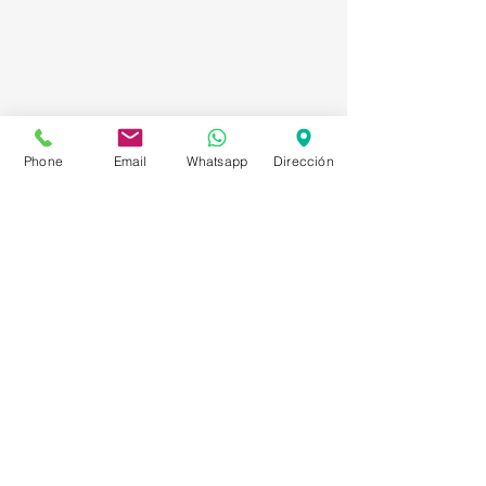
Phone
Email
Whatsapp
Dirección
Asesorías en Compraventa – Selección de
Personal – Planificación – Información –
Marketing