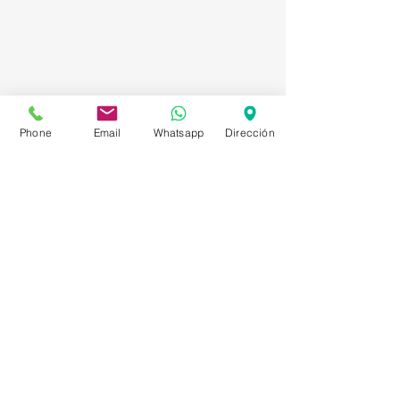
Phone
Email
Whatsapp
Dirección
Asesorías en Compraventa – Selección de
Personal – Planificación – Información –
Marketing