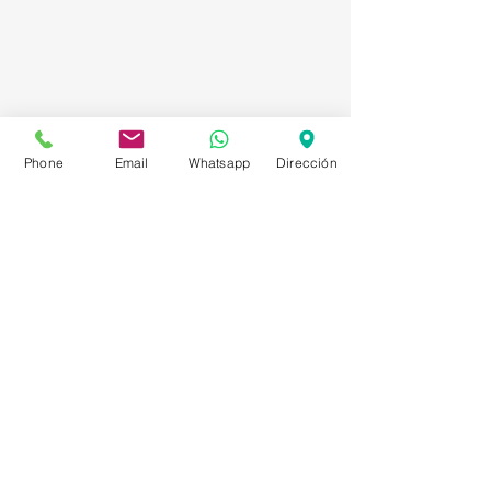
Phone
Email
Whatsapp
Dirección
Asesorías en Compraventa – Selección de
Personal – Planificación – Información –
Marketing