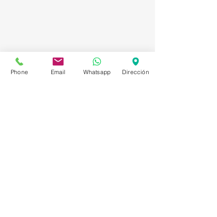
Phone
Email
Whatsapp
Dirección
Asesorías en Compraventa – Selección de
Personal – Planificación – Información –
Marketing