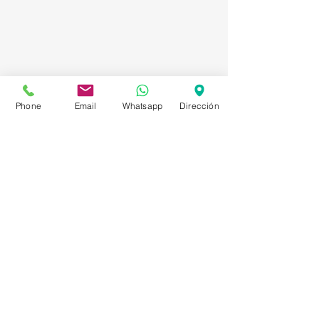
Phone
Email
Whatsapp
Dirección
Asesorías en Compraventa – Selección de
Personal – Planificación – Información –
Marketing