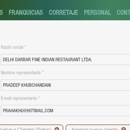
S
FRANQUICIAS
CORRETAJE
PERSONAL
CON
Razón social
Nombre representante
E-mail representante
Vuelve a Clientes (Todos)
Agregar nuevo cliente