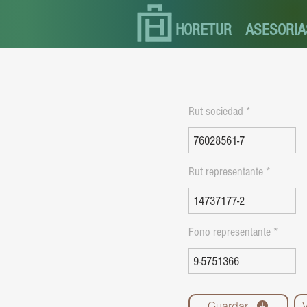
HORETUR
ASESORIA
Rut sociedad
Rut representante
Fono representante
Guardar