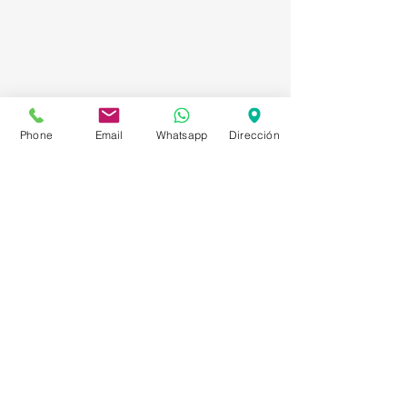
Phone
Email
Whatsapp
Dirección
Asesorías en Compraventa – Selección de
Personal – Planificación – Información –
Marketing