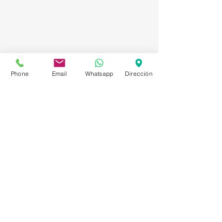
Phone
Email
Whatsapp
Dirección
Asesorías en Compraventa – Selección de
Personal – Planificación – Información –
Marketing