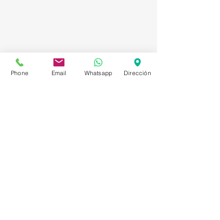
Phone
Email
Whatsapp
Dirección
Asesorías en Compraventa – Selección de
Personal – Planificación – Información –
Marketing