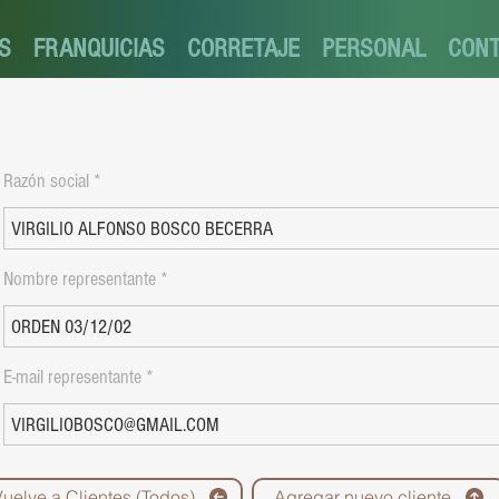
S
FRANQUICIAS
CORRETAJE
PERSONAL
CON
Razón social
Nombre representante
E-mail representante
Vuelve a Clientes (Todos)
Agregar nuevo cliente