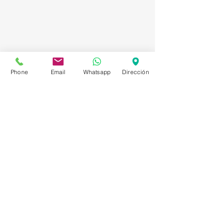
Phone
Email
Whatsapp
Dirección
Asesorías en Compraventa – Selección de
Personal – Planificación – Información –
Marketing