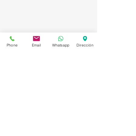
Phone
Email
Whatsapp
Dirección
Asesorías en Compraventa – Selección de
Personal – Planificación – Información –
Marketing