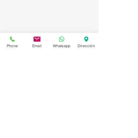
Phone
Email
Whatsapp
Dirección
Asesorías en Compraventa – Selección de
Personal – Planificación – Información –
Marketing