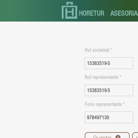
HORETUR
ASESORIA
Rut sociedad
Rut representante
Fono representante
Guardar