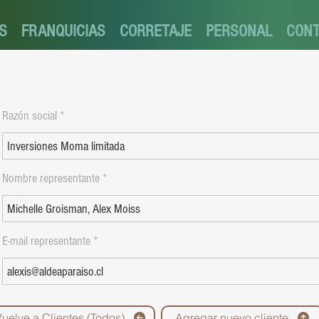
S
FRANQUICIAS
CORRETAJE
PERSONAL
CON
Razón social
Nombre representante
E-mail representante
Vuelve a Clientes (Todos)
Agregar nuevo cliente