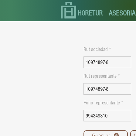
HORETUR
ASESORIA
Rut sociedad
Rut representante
Fono representante
Guardar