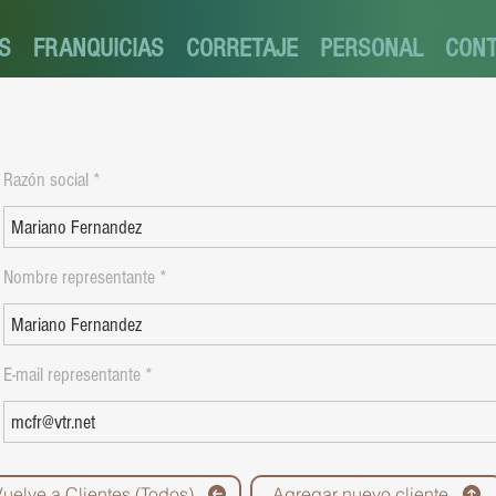
S
FRANQUICIAS
CORRETAJE
PERSONAL
CON
Razón social
Nombre representante
E-mail representante
Vuelve a Clientes (Todos)
Agregar nuevo cliente