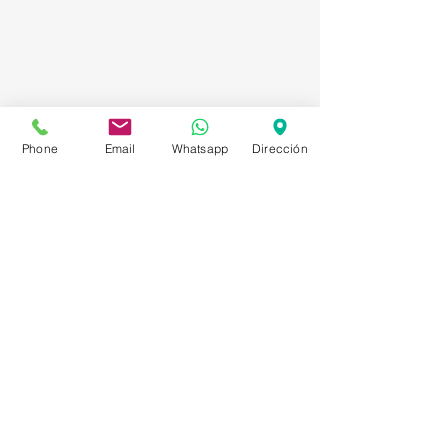
Phone
Email
Whatsapp
Dirección
Asesorías en Compraventa – Selección de
Personal – Planificación – Información –
Marketing