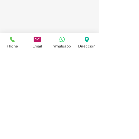
Phone
Email
Whatsapp
Dirección
Asesorías en Compraventa – Selección de
Personal – Planificación – Información –
Marketing