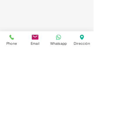
Phone
Email
Whatsapp
Dirección
Asesorías en Compraventa – Selección de
Personal – Planificación – Información –
Marketing