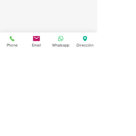
Phone
Email
Whatsapp
Dirección
Asesorías en Compraventa – Selección de
Personal – Planificación – Información –
Marketing