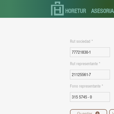
HORETUR
ASESORIA
Rut sociedad
Rut representante
Fono representante
Guardar