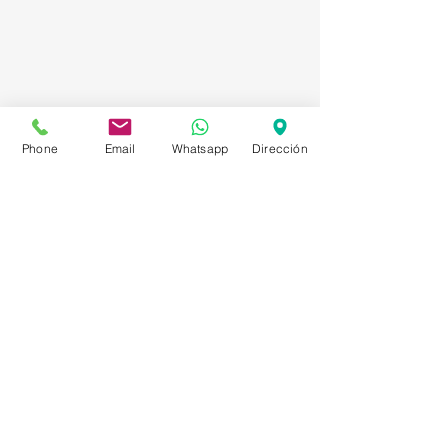
Phone
Email
Whatsapp
Dirección
Asesorías en Compraventa – Selección de
Personal – Planificación – Información –
Marketing