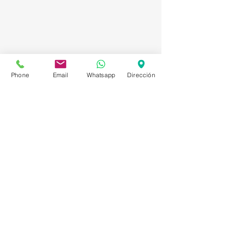
Phone
Email
Whatsapp
Dirección
Asesorías en Compraventa – Selección de
Personal – Planificación – Información –
Marketing