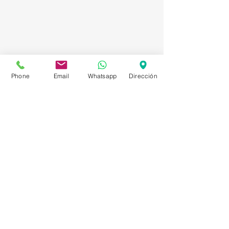
Phone
Email
Whatsapp
Dirección
Asesorías en Compraventa – Selección de
Personal – Planificación – Información –
Marketing