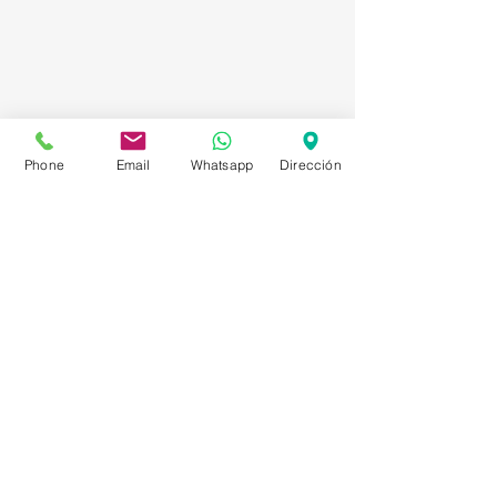
Phone
Email
Whatsapp
Dirección
Asesorías en Compraventa – Selección de
Personal – Planificación – Información –
Marketing