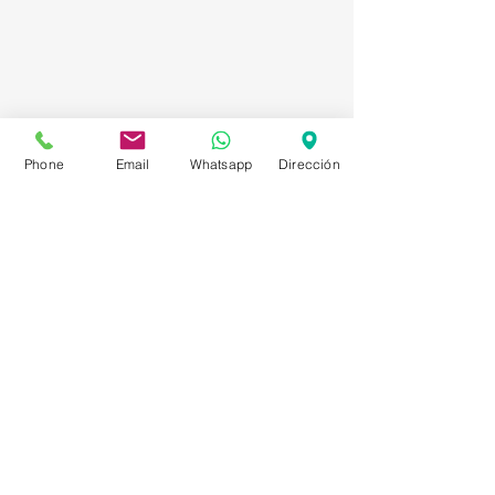
Phone
Email
Whatsapp
Dirección
Asesorías en Compraventa – Selección de
Personal – Planificación – Información –
Marketing