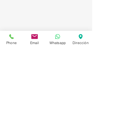
Phone
Email
Whatsapp
Dirección
Asesorías en Compraventa – Selección de
Personal – Planificación – Información –
Marketing