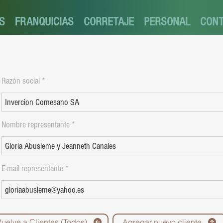
S
FRANQUICIAS
CORRETAJE
PERSONAL
CON
Razón social
Nombre representante
E-mail representante
Vuelve a Clientes (Todos)
Agregar nuevo cliente