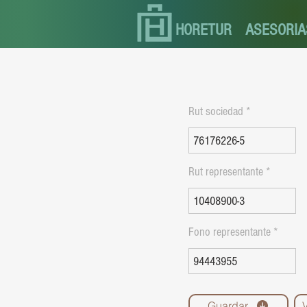
HORETUR
ASESORIA
Rut sociedad
Rut representante
Fono representante
Guardar