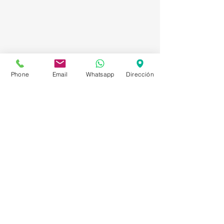
Phone
Email
Whatsapp
Dirección
Asesorías en Compraventa – Selección de
Personal – Planificación – Información –
Marketing