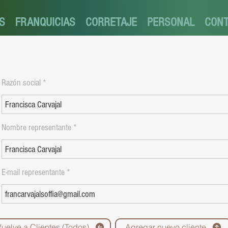
S
FRANQUICIAS
CORRETAJE
PERSONAL
CON
Razón social
Nombre representante
E-mail representante
Vuelve a Clientes (Todos)
Agregar nuevo cliente