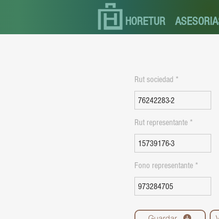
HORETUR
ASESORIA
Rut sociedad
Rut representante
Fono representante
Guardar