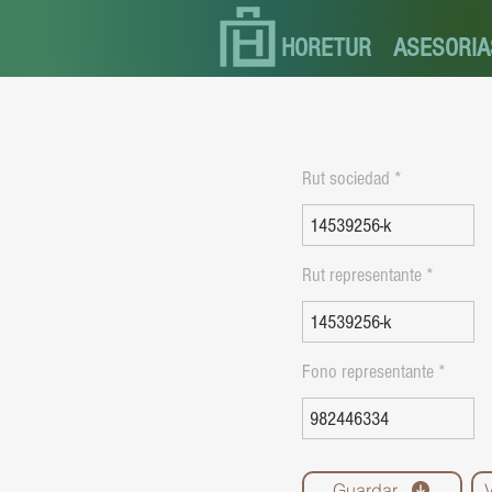
HORETUR
ASESORIA
Rut sociedad
Rut representante
Fono representante
Guardar