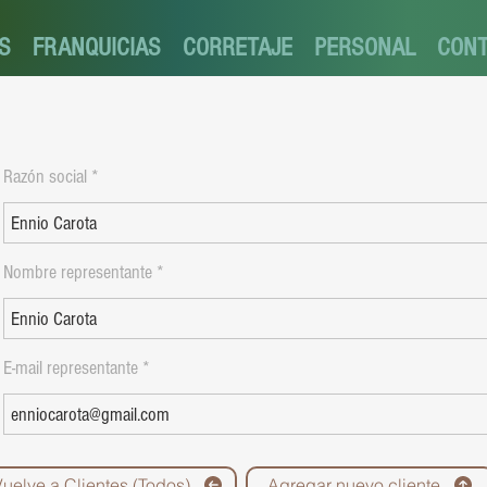
S
FRANQUICIAS
CORRETAJE
PERSONAL
CON
Razón social
Nombre representante
E-mail representante
Vuelve a Clientes (Todos)
Agregar nuevo cliente