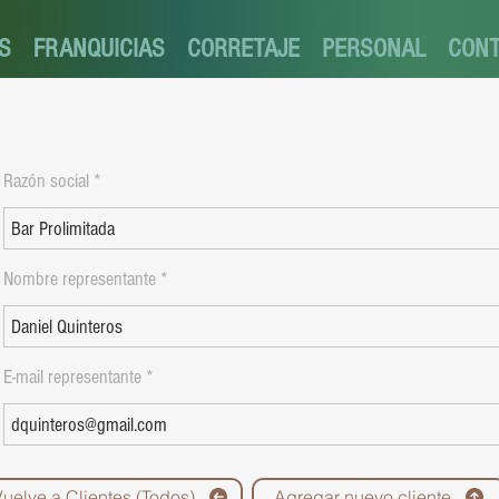
S
FRANQUICIAS
CORRETAJE
PERSONAL
CON
Razón social
Nombre representante
E-mail representante
Vuelve a Clientes (Todos)
Agregar nuevo cliente