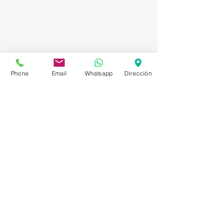
Phone
Email
Whatsapp
Dirección
Asesorías en Compraventa – Selección de
Personal – Planificación – Información –
Marketing