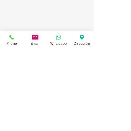
Phone
Email
Whatsapp
Dirección
Asesorías en Compraventa – Selección de
Personal – Planificación – Información –
Marketing