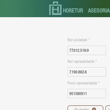
HORETUR
ASESORIA
Rut sociedad
Rut representante
Fono representante
Guardar