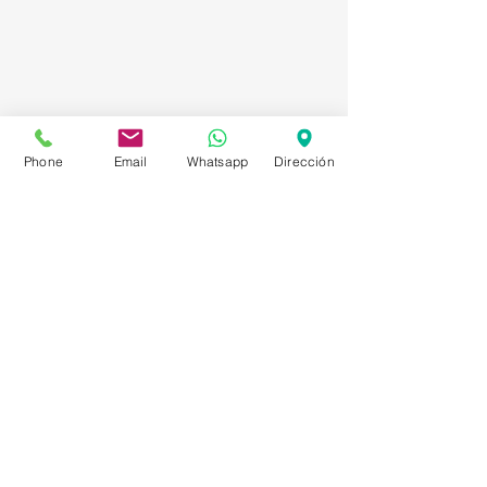
Phone
Email
Whatsapp
Dirección
Asesorías en Compraventa – Selección de
Personal – Planificación – Información –
Marketing