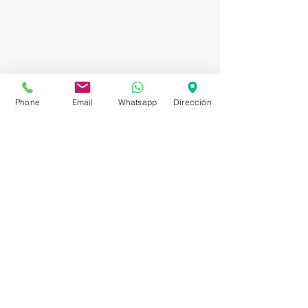
Phone
Email
Whatsapp
Dirección
Asesorías en Compraventa – Selección de
Personal – Planificación – Información –
Marketing