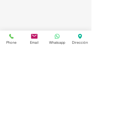
Phone
Email
Whatsapp
Dirección
Asesorías en Compraventa – Selección de
Personal – Planificación – Información –
Marketing