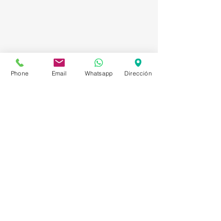
Phone
Email
Whatsapp
Dirección
Asesorías en Compraventa – Selección de
Personal – Planificación – Información –
Marketing