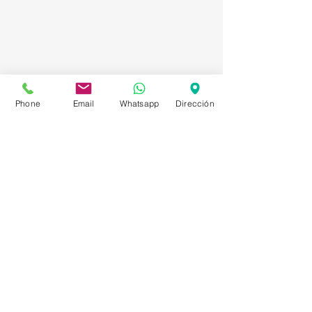
Phone
Email
Whatsapp
Dirección
Asesorías en Compraventa – Selección de
Personal – Planificación – Información –
Marketing