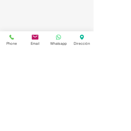
Phone
Email
Whatsapp
Dirección
Asesorías en Compraventa – Selección de
Personal – Planificación – Información –
Marketing