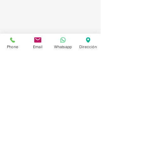
Phone
Email
Whatsapp
Dirección
Asesorías en Compraventa – Selección de
Personal – Planificación – Información –
Marketing